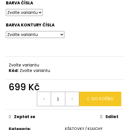
č
BARVA ČÍSLA
u
j
e
BARVA KONTURY ČÍSLA
m
e
MIKINA
-
LINE
ART
Zvolte variantu
PLAYER
Kód:
Zvolte variantu
1
290
699 Kč
Kč
Měrná
DO KOŠÍKU
cena:
Zeptat se
Sdílet
Kategorie
:
KŠILTOVKY / KULICHY