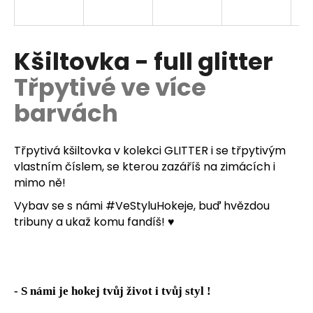
a
j
í
Kšiltovka - full glitter
t
Třpytivé ve více
?
barvách
Třpytivá kšiltovka v kolekci GLITTER i se třpytivým
HLEDAT
vlastním číslem, se kterou zazáříš na zimácích i
mimo ně!
Vybav se s námi #VeStyluHokeje, buď hvězdou
D
tribuny a ukaž komu fandíš! ♥️
o
p
o
r
- S námi je hokej tvůj život i tvůj styl !
u