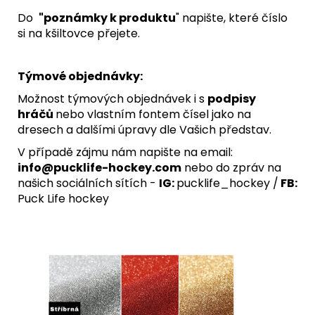
Do
"poznámky k produktu
" napište, které číslo
si na kšiltovce přejete.
Týmové objednávky:
Možnost týmových objednávek i s
podpisy
hráčů
nebo vlastním fontem čísel jako na
dresech a dalšími úpravy dle Vašich představ.
V případě zájmu nám napište na email:
info@pucklife-hockey.com
nebo do zpráv na
našich sociálních sítích -
IG:
pucklife_hockey /
FB:
Puck Life hockey