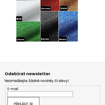
Z
á
Odebírat newsletter
p
Nezmeškejte žádné novinky či slevy!
a
t
E-mail
í
PŘIHLÁSIT SE