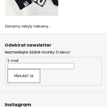
Záznamy nebyly nalezeny...
Z
á
Odebírat newsletter
p
Nezmeškejte žádné novinky či slevy!
a
t
E-mail
í
PŘIHLÁSIT SE
Instagram