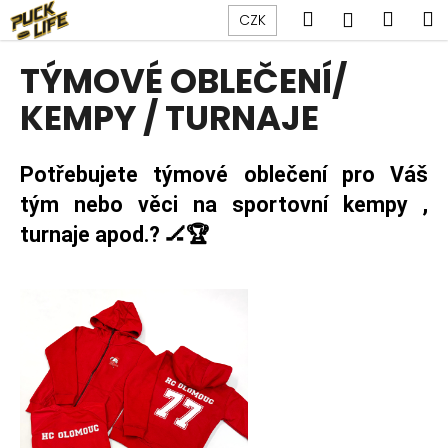
K
Přejít
Hledat
Náku
M
Přihlášen
CZK
na
o
obsah
Zpět
Zpět
košík
š
TÝMOVÉ OBLEČENÍ/
í
C
KEMPY / TURNAJE
k
o
p
Potřebujete týmové oblečení pro Váš
o
tým nebo věci na sportovní kempy ,
t
turnaje apod.?
🏒​🏆​
ř
e
b
u
j
e
t
e
n