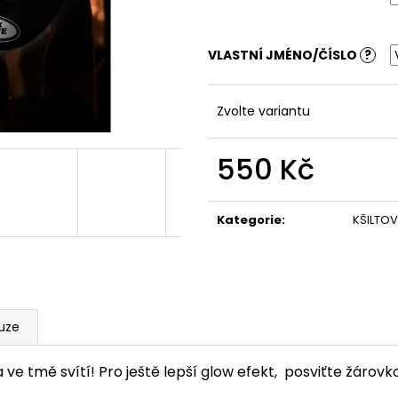
TRIKO - SUMMER HOCKEY
PLAVKY - TROPI
690 Kč
550 Kč
VLASTNÍ JMÉNO/ČÍSLO
?
Zvolte variantu
550 Kč
Měrná
cena:
Kategorie
:
KŠILTOV
uze
ve tmě svítí! Pro ještě lepší glow efekt, posviťte žárovk