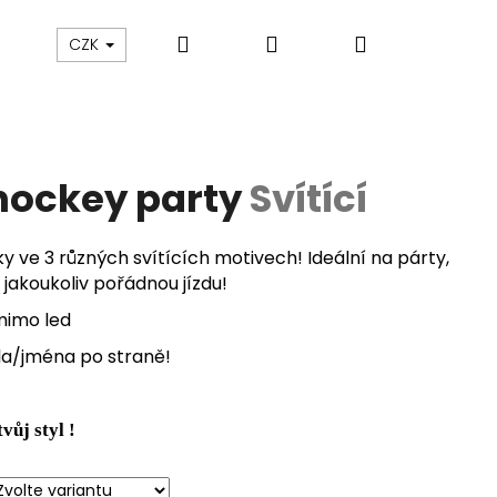
Hledat
Přihlášení
Nákupní
KŠILTOVKY
DOPLŇKY
CZECH ICE
HOKEJO
CZK
košík
 hockey party
Svítící
y ve 3 různých svítících motivech! Ideální na párty,
jakoukoliv pořádnou jízdu!
 mimo led
sla/jména po straně!
Následující
tvůj styl !