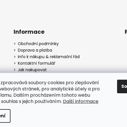
Informace
Obchodní podmínky
Doprava a platba
Info k nákupu & reklamační řád
Kontaktní formulář
Jak nakupovat
zpracovává soubory cookies pro zlepšování
S
webových stránek, pro analytické účely a pro
oprava a platba
Info k nákupu & reklamační řád
Obchodní pod
klamu. Dalším procházením tohoto webu
 souhlas s jejich používáním.
Další informace
a vyhrazena.
ní