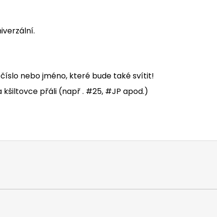
iverzální.
 číslo nebo jméno, které bude také svítit!
na kšiltovce přáli (např . #25, #JP apod.)