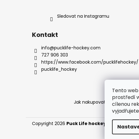
Sledovat na Instagramu
Kontakt
info
@
pucklife-hockey.com
727 906 303
https://www.facebook.com/pucklifehockey/
pucklife_hockey
Tento web 
prostředí 
Jak nakupovat na PUCKLIFE
D
cílenou re
vyjadřujete
Copyright 2026
Puck Life hockey
. Všechna práv
Nastave