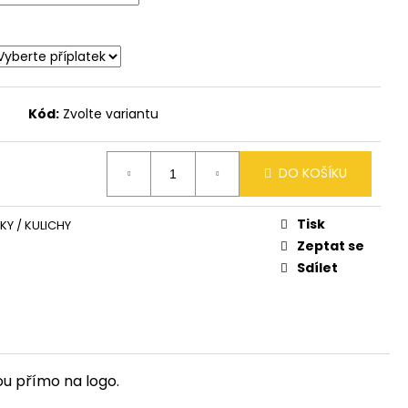
CAL HOCKEY
Kód:
Zvolte variantu
DO KOŠÍKU
Tisk
KY / KULICHY
Zeptat se
Sdílet
ou přímo na logo.