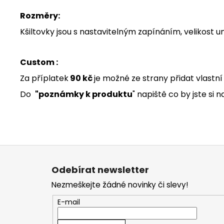
Rozměry:
Kšiltovky jsou s nastavitelným zapínáním, velikost un
Custom :
Za příplatek
90 kč
je možné ze strany přidat vlastní
Do
"poznámky k produktu
" napiště co by jste si 
Z
á
Odebírat newsletter
p
Nezmeškejte žádné novinky či slevy!
a
t
E-mail
í