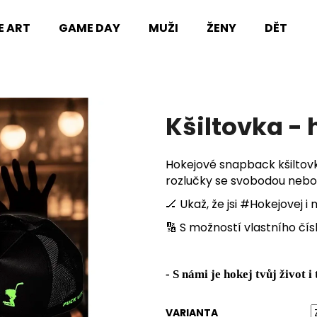
E ART
GAME DAY
MUŽI
ŽENY
DĚTI
Co potřebujete najít?
Kšiltovka -
HLEDAT
Hokejové snapback kšiltovk
rozlučky se svobodou nebo 
Doporučujeme
🏒​ Ukaž, že jsi #Hokejovej i
🔢​ S možností vlastního čí
- S námi je hokej tvůj život i 
VARIANTA