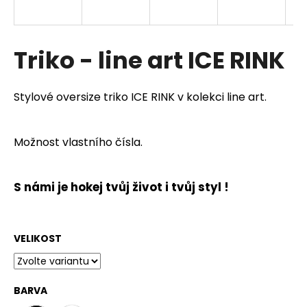
a
j
í
Triko - line art ICE RINK
t
?
Stylové oversize triko ICE RINK v kolekci line art.
Možnost vlastního čísla.
HLEDAT
S námi je hokej tvůj život i tvůj styl !
D
o
VELIKOST
p
o
r
BARVA
u