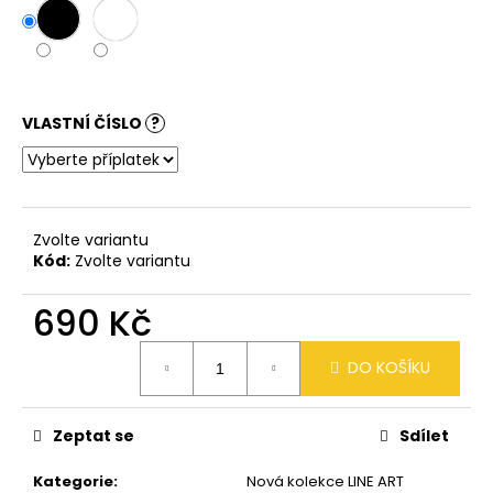
č
u
j
e
m
e
VLASTNÍ ČÍSLO
?
PLAVKY
-
TROPICAL
Zvolte variantu
HOCKEY
Kód:
Zvolte variantu
550
Kč
690 Kč
Měrná
DO KOŠÍKU
cena:
Zeptat se
Sdílet
Kategorie
:
Nová kolekce LINE ART