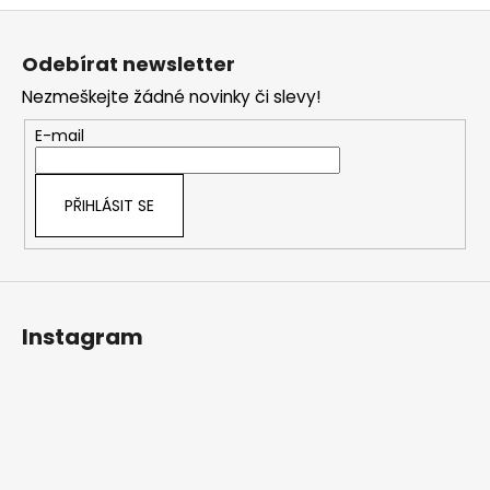
Z
á
Odebírat newsletter
p
Nezmeškejte žádné novinky či slevy!
a
t
E-mail
í
PŘIHLÁSIT SE
Instagram