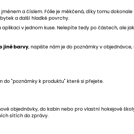
ím jménem a číslem.
Fólie je měkčená, díky tomu dokonale p
nábytek a další hladké povrchy.
aplikaci v jednom kuse. Nelepíte tedy po částech, ale jak
 jiné barvy
, napište nám je do poznámky v objednávce, 
ám do "poznámky k produktu" které si přejete.
ýmové objednávky, do kabin nebo pro vlastní hokejové šk
ích sítích do zprávy.