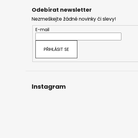
á
Odebírat newsletter
p
Nezmeškejte žádné novinky či slevy!
a
t
E-mail
í
PŘIHLÁSIT SE
Instagram