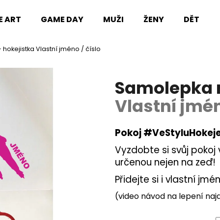
E ART
GAME DAY
MUŽI
ŽENY
DĚTI
 hokejistka
Vlastní jméno / číslo
Co potřebujete najít?
Samolepka n
HLEDAT
Vlastní jmén
Pokoj #VeStyluHokeje
Doporučujeme
Vyzdobte si svůj pokoj 
určenou nejen na zeď!
Přidejte si i vlastní jmén
(video návod na lepení na