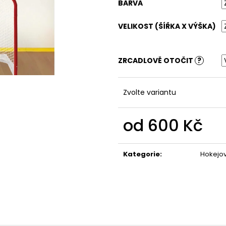
PLAVKY - TROPICAL HOCKEY
TÍLKO - TROPIC
BARVA
550 Kč
390 Kč
VELIKOST (ŠÍŘKA X VÝŠKA)
ZRCADLOVĚ OTOČIT
?
Zvolte variantu
od
600 Kč
Měrná
cena:
Kategorie
:
Hokejo