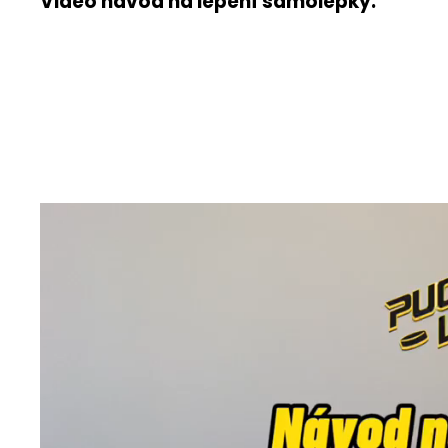
Video návod na lepení samolepky: