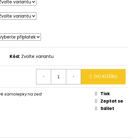
AL HOCKEY
Kód:
Zvolte variantu
DO KOŠÍKU
Tisk
vé samolepky na zeď
Zeptat se
Sdílet