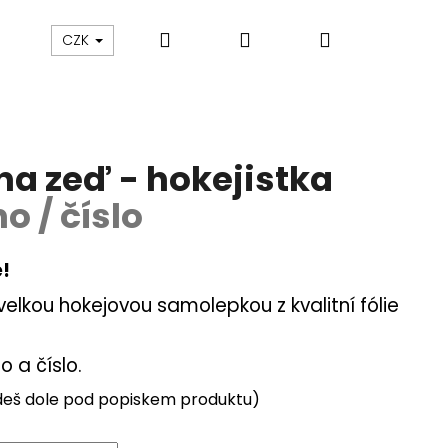
Hledat
Přihlášení
Nákupní
KŠILTOVKY
DOPLŇKY
CZECH ICE
HOKEJO
CZK
košík
a zeď - hokejistka
o / číslo
!
velkou hokejovou samolepkou z kvalitní fólie
o a číslo.
Následující
jdeš dole pod popiskem produktu)