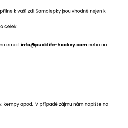
řilne k vaší zdi. Samolepky jsou vhodné nejen k
o celek.
na email:
info@pucklife-hockey.com
nebo na
oly, kempy apod.
V případě zájmu nám napište na